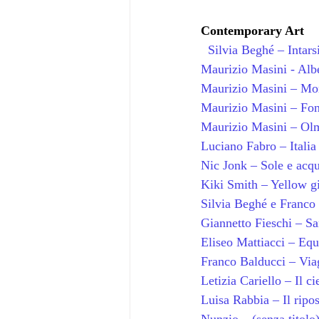
Contemporary Art
Silvia Beghé – Intars
Maurizio Masini - Albe
Maurizio Masini – Mon
Maurizio Masini – Fon
Maurizio Masini – Olm
Luciano Fabro – Italia 
Nic Jonk – Sole e acq
Kiki Smith – Yellow gi
Silvia Beghé e Franco 
Giannetto Fieschi – Sa
Eliseo Mattiacci – Eq
Franco Balducci – Viag
Letizia Cariello – Il ci
Luisa Rabbia – Il ripo
Nunzio – (senza titolo