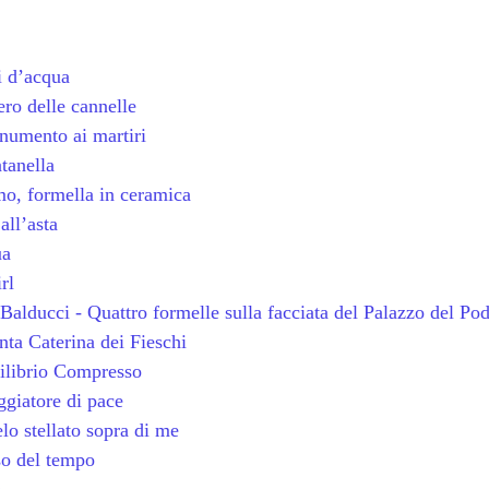
i d’acqua
ro delle cannelle
umento ai martiri
tanella
o, formella in ceramica
all’asta
ua
rl
Balducci - Quattro formelle sulla facciata del Palazzo del Pod
nta Caterina dei Fieschi
uilibrio Compresso
giatore di pace
elo stellato sopra di me
so del tempo
)