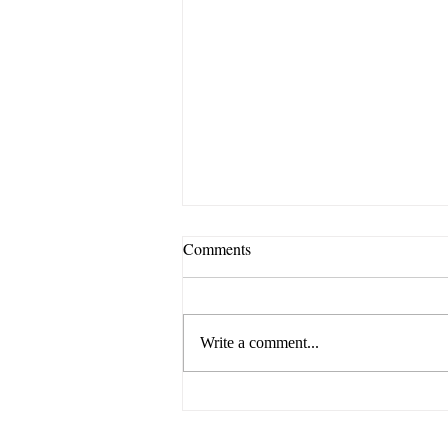
Comments
Write a comment...
We did it again! See what Lynne
and Ray from Australia have to